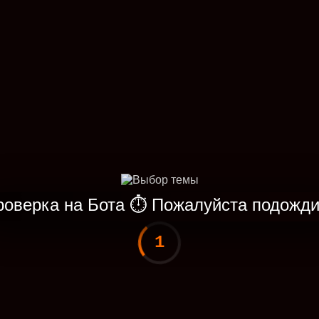
роверка на Бота
⏱
Пожалуйста подожди
1