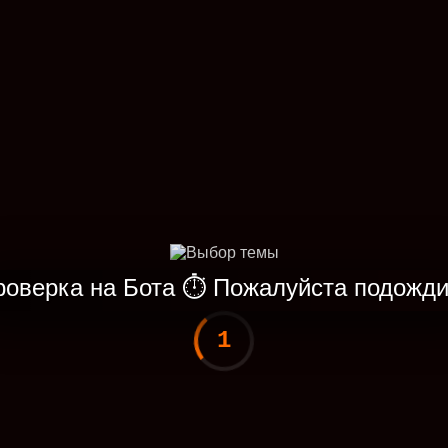
роверка на Бота
⏱
Пожалуйста подожди
1